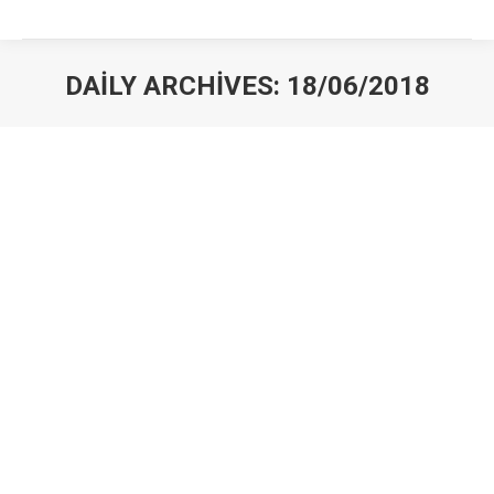
DAILY ARCHIVES:
18/06/2018
You are here:
Malatya Şehirlerarası Nakliyat
blog
By
irbaam
18/06/2018
Malatya Şehirlerarası Nakliyat Fiyatları Hakkında Bilgiler
Uygun fiyat seçenekleri ve alanında tecrübeli
personelleriyle siz değerli müşterilerimize yıllardır
hizmet veren firmamız, bütün Malatya ev taşıma
ihtiyaçlarında yanınızda olduğu gibi şehirlerarası
nakliyat taleplerinize de uygun fiyatlarıyla cevap