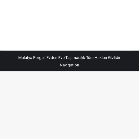
vermektedir. Malatya’dan farklı bir şehre veya farklı bir
şehirden Malatya’ya taşınacak müşterilerimiz için
istedikleri gün ve saatte nakliyat hizmeti vermekteyiz.…
Malatya Porgalı Evden Eve Taşımacılık Tüm Hakları Gizlidir.
Navigation