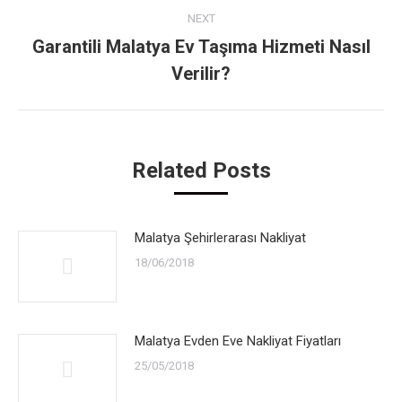
NEXT
Garantili Malatya Ev Taşıma Hizmeti Nasıl
Next
Verilir?
post:
Related Posts
Malatya Şehirlerarası Nakliyat
18/06/2018
Malatya Evden Eve Nakliyat Fiyatları
25/05/2018