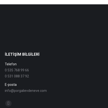
İLETİŞİM BİLGİLERİ
Telefon
0 535 768 99 66
0 531 088 37 92
E-posta
info@porgalievdeneve.com
Find us on:
Facebook