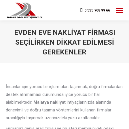
0 535 768 99 66
EVDEN EVE NAKLIYAT FIRMASI
SEÇILIRKEN DIKKAT EDILMESI
GEREKENLER
You are here:
İnsanlar için yorucu bir işlem olan taşınmak, doğru firmalardan
destek alınmaması durumunda iyice yorucu bir hal
alabilmektedir.
Malatya nakliyat
ihtiyaçlarınızda alanında
deneyimli ve doğru taşıma yöntemlerini kullanan firmalar
aracılığıyla taşınmak üzerinizdeki yüzü azaltacaktır.
Firmamız geniş araç filosu ve müşteri memnuniyeti odaklı