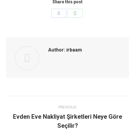
Share this post
Share
Share
with
with
WhatsApp
Facebook
Author:
irbaam
Post
PREVIOUS
navigation
Evden Eve Nakliyat Şirketleri Neye Göre
Previous
Seçilir?
post: