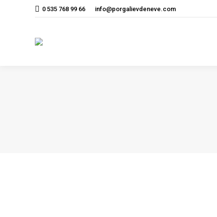
0 535 768 99 66
info@porgalievdeneve.com
Ana Sayfa
Kurum