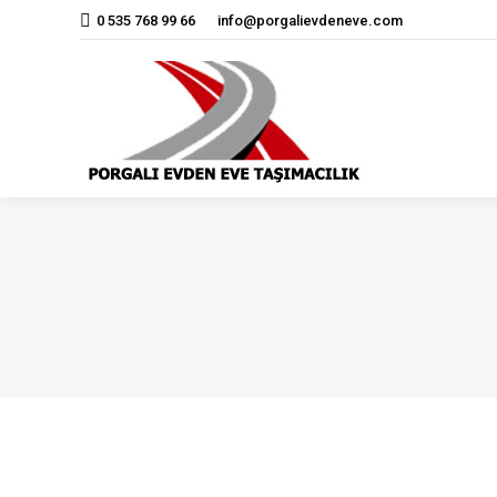
0 535 768 99 66
info@porgalievdeneve.com
Ana Sayfa
Kurum