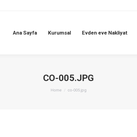
sal
Evden eve Nakliyat
Asansörlü Taşımacılık
Ana Sayfa
Kurumsal
Evden eve Nakliyat
CO-005.JPG
You are here:
Home
co-005.jpg